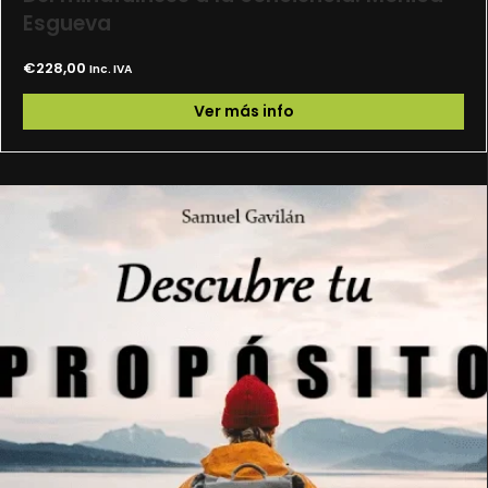
Esgueva
€
228,00
Inc. IVA
Ver más info