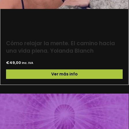
Cómo relajar la mente. El camino hacia
una vida plena. Yolanda Blanch
€
49,00
Inc. IVA
Ver más info