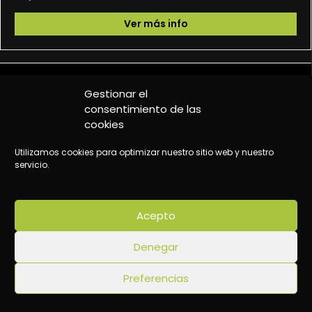
Ver más info
Gestionar el
consentimiento de las
PLATFORM
cookies
Content
Events
Utilizamos cookies para optimizar nuestro sitio web y nuestro
servicio.
School
Frequently Asked Questions
About us
Acepto
Contact
COMMUNITY
Denegar
Members
Preferencias
Groups
Community events