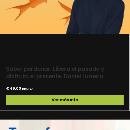
Saber perdonar. Libera el pasado y
disfruta el presente. Daniel Lumera
€
49,00
Inc. IVA
Ver más info