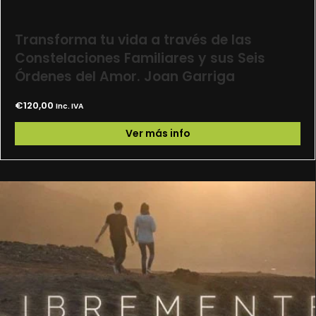
Transforma tu vida a través de las
Constelaciones Familiares y sus Seis
Órdenes del Amor. Joan Garriga
€
120,00
Inc. IVA
Ver más info