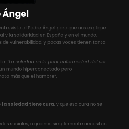
e Ángel
trevista al Padre Ángel para que nos explique
l y la solidaridad en España y en el mundo.
de vulnerabilidad, y pocas voces tienen tanta
sta:
“La soledad es la peor enfermedad del ser
n un mundo hiperconectado pero
mata más que el hambre”.
e
la soledad tiene cura
, y que esa cura no se
des sociales, o quienes simplemente necesitan