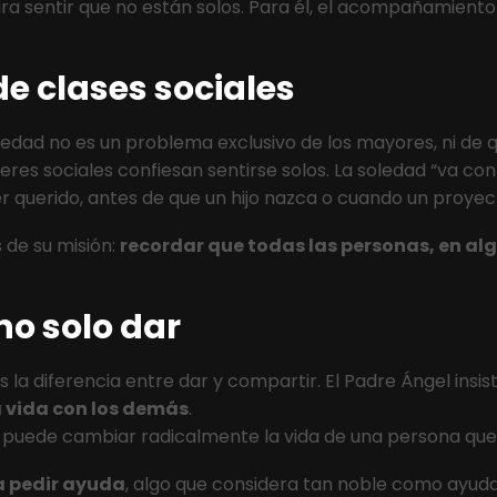
a sentir que no están solos. Para él, el acompañamiento
e clases sociales
ledad no es un problema exclusivo de los mayores, ni de
deres sociales confiesan sentirse solos. La soledad “va 
er querido, antes de que un hijo nazca o cuando un proyect
 de su misión:
recordar que todas las personas, en al
no solo dar
 la diferencia entre dar y compartir. El Padre Ángel insis
a vida con los demás
.
puede cambiar radicalmente la vida de una persona que se
a pedir ayuda
, algo que considera tan noble como ayuda