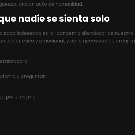
güenza, sino un acto de humanidad.
que nadie se sienta solo
soledad indeseada es la “pandemia silenciosa” de nuestro 
 deber ético y emocional, y de la necesidad de crear 
peranzadora:
l otro y preguntar:
sa por ti mismo.