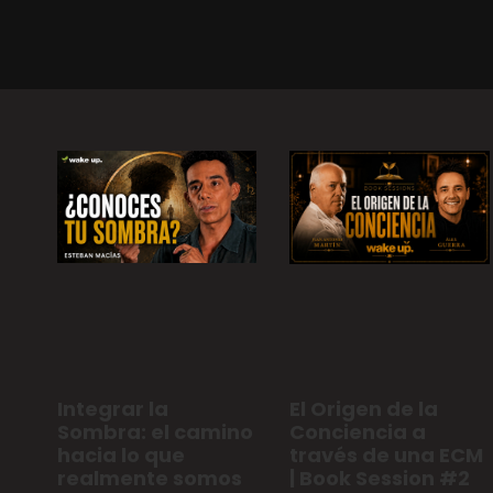
Integrar la
El Origen de la
Sombra: el camino
Conciencia a
hacia lo que
través de una ECM
realmente somos
| Book Session #2