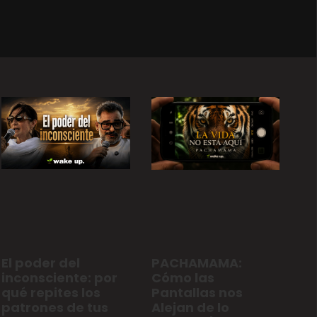
El poder del
PACHAMAMA:
inconsciente: por
Cómo las
qué repites los
Pantallas nos
patrones de tus
Alejan de lo