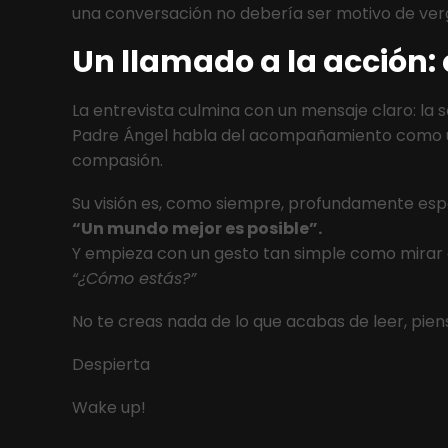
una conversación no debería ser motivo de ver
Un llamado a la acción: 
La entrevista culmina con un mensaje claro: la 
Padre Ángel habla del acompañamiento como un
compasión.
Su visión es, como siempre, profundamente es
“Un mundo mejor es posible”.
Y empieza con un gesto tan simple como mirar a
“¿Cómo estás?”
No te creas nada de lo que acabas de leer, pien
Despierta
Wake up!