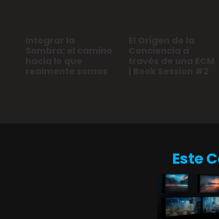
Integrar la
El Origen de la
Sombra: el camino
Conciencia a
hacia lo que
través de una ECM
realmente somos
| Book Session #2
Este 