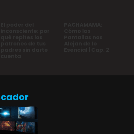
El poder del
PACHAMAMA:
inconsciente: por
Cómo las
qué repites los
Pantallas nos
patrones de tus
Alejan de lo
padres sin darte
Esencial | Cap. 2
cuenta
scador