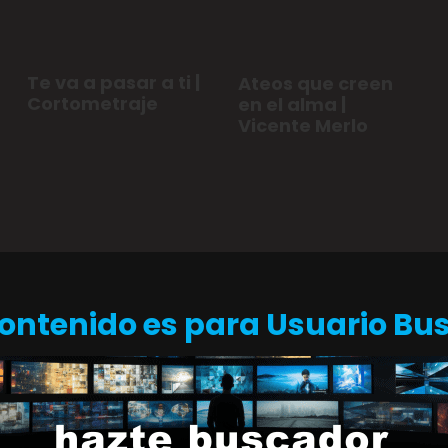
Te va a pasar a ti |
Ateos que creen
Cortometraje
en el alma |
Vicente Merlo
Contenido es para Usuario Bu