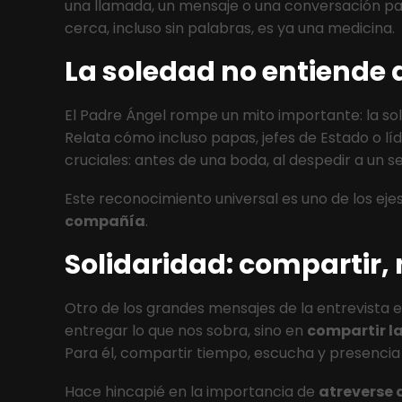
una llamada, un mensaje o una conversación par
cerca, incluso sin palabras, es ya una medicina.
La soledad no entiende d
El Padre Ángel rompe un mito importante: la so
Relata cómo incluso papas, jefes de Estado o lí
cruciales: antes de una boda, al despedir a un s
Este reconocimiento universal es uno de los ejes
compañía
.
Solidaridad: compartir, 
Otro de los grandes mensajes de la entrevista es
entregar lo que nos sobra, sino en
compartir l
Para él, compartir tiempo, escucha y presencia 
Hace hincapié en la importancia de
atreverse 