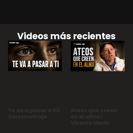
Videos más recientes
Te va a pasar a ti |
Ateos que creen
Cortometraje
en el alma |
Vicente Merlo