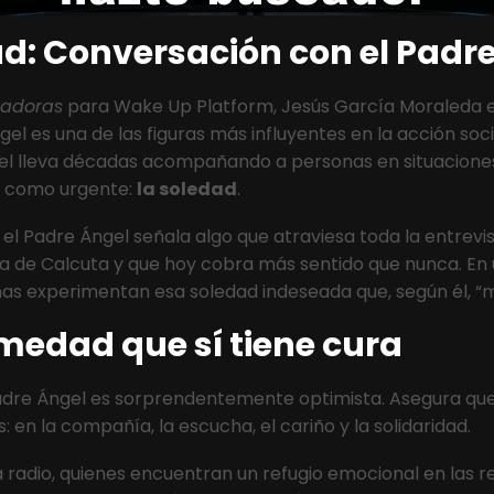
d: Conversación con el Padr
radoras
para Wake Up Platform, Jesús García Moraleda en
l es una de las figuras más influyentes en la acción socia
el lleva décadas acompañando a personas en situaciones 
o como urgente:
la soledad
.
el Padre Ángel señala algo que atraviesa toda la entrevi
sa de Calcuta y que hoy cobra más sentido que nunca. E
s experimentan esa soledad indeseada que, según él, “
medad que sí tiene cura
 Padre Ángel es sorprendentemente optimista. Asegura qu
 en la compañía, la escucha, el cariño y la solidaridad.
adio, quienes encuentran un refugio emocional en las re