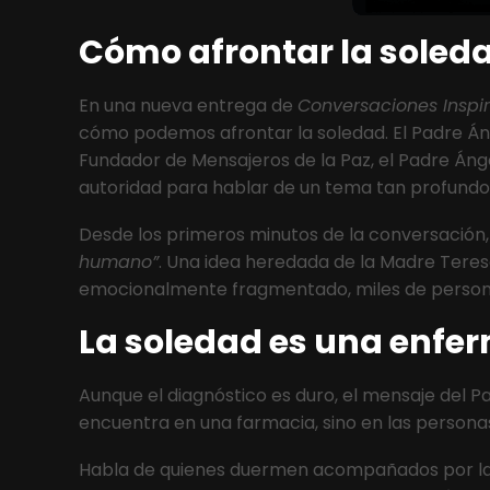
Cómo afrontar la soleda
En una nueva entrega de
Conversaciones Inspi
cómo podemos afrontar la soledad. El Padre Ánge
Fundador de Mensajeros de la Paz, el Padre Áng
autoridad para hablar de un tema tan profund
Desde los primeros minutos de la conversación, 
humano”
. Una idea heredada de la Madre Tere
emocionalmente fragmentado, miles de persona
La soledad es una enfer
Aunque el diagnóstico es duro, el mensaje del
encuentra en una farmacia, sino en las personas:
Habla de quienes duermen acompañados por la r