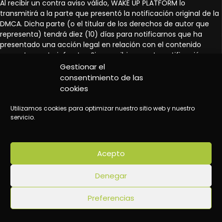
Al recibir un contra aviso válido, WAKE UP PLATFORM lo
transmitirá a la parte que presentó la notificación original de la
DMCA. Dicha parte (o el titular de los derechos de autor que
representa) tendrá diez (10) días para notificarnos que ha
presentado una acción legal en relación con el contenido
presuntamente infractor. Si no recibimos esta notificación en
un plazo de diez (10) días, podremos restaurar el material en
Gestionar el
nuestros Servicios.
consentimiento de las
cookies
6. SUPERVISIÓN Y APLICACIÓN; RESCISIÓN
WAKE UP PLATFORM se reserva el derecho de realizar las
Utilizamos cookies para optimizar nuestro sitio web y nuestro
servicio.
siguientes acciones:
Retirar cualquier Contribución del usuario o Envío por cualquier
motivo o sin motivo alguno, a su exclusivo criterio.
Tomar medidas consideradas necesarias o apropiadas
Acepto
respecto a cualquier Contribución del usuario, incluida la
eliminación, si considera que dicha contribución infringe las
Denegar
Condiciones de uso, vulnera derechos de propiedad intelectual
u otros derechos, amenaza la seguridad de los usuarios o del
Preferencias
público en general, o podría generar responsabilidad para WAKE
UP PLATFORM.