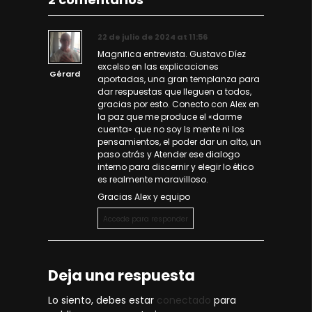
22 de julio de 2024 at 11:56
Magnifica entrevista. Gustavo Díez
excelso en las explicaciones
Gérard
aportadas, una gran templanza para
dar respuestas que lleguen a todos,
gracias por esto. Conecto con Alex en
la paz que me produce el «darme
cuenta» que no soy ls mente ni los
pensamientos, el poder dar un alto, un
paso atrás y Atender ese dialogo
interno para discernir y elegir lo ético
es realmente maravilloso.
Gracias Alex y equipo
Accede para responder
Deja una respuesta
Lo siento, debes estar
conectado
para