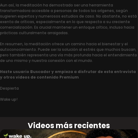
Aun así, la meditación ha demostrado ser una herramienta
transformadora accesible a personas de todos los orígenes, según
sugieren expertos y numerosos estudios de caso. No obstante, no está
exenta de críticas, especialmente en lo que respecta a su creciente
comercialización. Es crucial mantener un enfoque crítico, incluso hacia
prácticas culturalmente arraigadas.
En resumen, la meditación ofrece un camino hacia el bienestar y el
autoconocimiento. Puede ser la solución al estrés que muchos buscan,
pero también representa una vía más profunda hacia el entendimiento
de uno mismo y nuestra conexión con el mundo.
Hazte usuario Buscador y empieza a disfrutar de esta entrevista
y otros videos de contenido Premium
Despierta
Wake up!
Videos más recientes