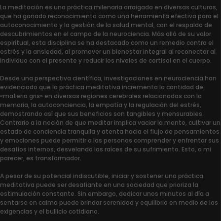
La meditación es una práctica milenaria arraigada en diversas culturas,
que ha ganado reconocimiento como una herramienta efectiva para el
autoconocimiento y la gestión de la salud mental, con el respaldo de
descubrimientos en el campo de la neurociencia. Más allá de su valor
espiritual, esta disciplina se ha destacado como un remedio contra el
estrés y la ansiedad, al promover un bienestar integral al reconectar al
individuo con el presente y reducir los niveles de cortisol en el cuerpo.
Desde una perspectiva científica, investigaciones en neurociencia han
evidenciado que la práctica meditativa incrementa la cantidad de
«materia gris» en diversas regiones cerebrales relacionadas con la
memoria, la autoconciencia, la empatía y la regulación del estrés,
demostrando así que sus beneficios son tangibles y mensurables.
Contrario a la noción de que meditar implica vaciar la mente, cultivar un
estado de conciencia tranquila y atenta hacia el flujo de pensamientos
y emociones puede permitir a las personas comprender y enfrentar sus
desafíos internos, desvelando las raíces de su sufrimiento. Esto, a mi
parecer, es transformador.
A pesar de su potencial indiscutible, iniciar y sostener una práctica
meditativa puede ser desafiante en una sociedad que prioriza la
estimulación constante. Sin embargo, dedicar unos minutos al día a
sentarse en calma puede brindar serenidad y equilibrio en medio de las
exigencias y el bullicio cotidiano.