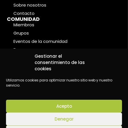
Sobre nosotros
Contacto
COMUNIDAD
Miembros
Grupos
Eventos de la comunidad
Foros
CONDICIONES LEGALES
Gestionar el
Política de cookies
consentimiento de las
cookies
Política de privacidad
Aviso legal
Utilizamos cookies para optimizar nuestro sitio web y nuestro
servicio.
Acepto
©2024 Wake Up - Conscious content platform
Denegar