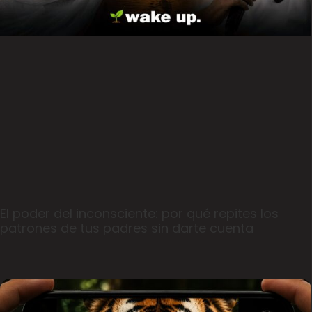
El poder del inconsciente: por qué repites los
patrones de tus padres sin darte cuenta