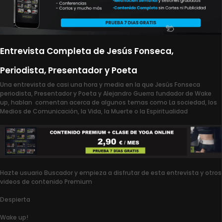
Entrevista Completa de Jesús Fonseca,
Periodista, Presentador y Poeta
Una entrevista de casi una hora y media en la que Jesús Fonseca
periodista, Presentador y Poeta y Alejandro Guerra fundador de Wake
up, hablan comentan acerca de algunos temas como La sociedad, los
Medios de Comunicación, la Vida, la Muerte o la Espiritualidad
Hazte usuario Buscador y empieza a disfrutar de esta entrevista y otros
videos de contenido Premium
Despierta
Wake up!