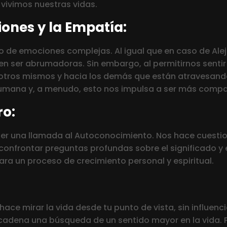
 vivimos nuestras vidas.
ones y la Empatía:
e emociones complejas. Al igual que en caso de Alejan
den ser abrumadoras. Sin embargo, al permitirnos senti
tros mismos y hacia los demás que están atravesando
humana y, a menudo, esto nos impulsa a ser más compas
ro:
er una llamada al Autoconocimiento. Nos hace cuestion
 confrontar preguntas profundas sobre el significado y 
ara un proceso de crecimiento personal y espiritual.
hace mirar la vida desde tu punto de vista, sin influen
cadena una búsqueda de un sentido mayor en la vida. 