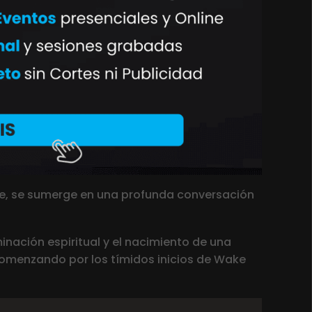
lle, se sumerge en una profunda conversación
minación espiritual y el nacimiento de una
 comenzando por los tímidos inicios de Wake