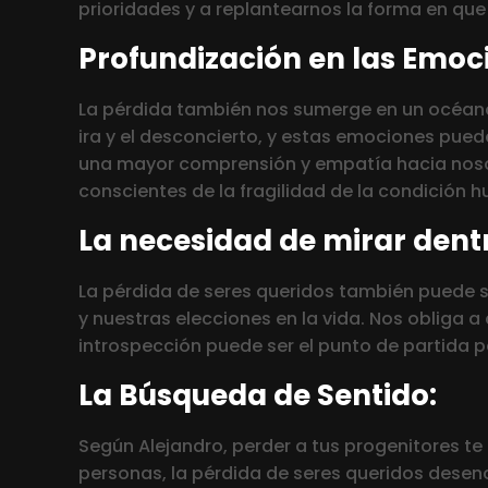
prioridades y a replantearnos la forma en que
Profundización en las Emoci
La pérdida también nos sumerge en un océano d
ira y el desconcierto, y estas emociones pue
una mayor comprensión y empatía hacia noso
conscientes de la fragilidad de la condición 
La necesidad de mirar dent
La pérdida de seres queridos también puede s
y nuestras elecciones en la vida. Nos obliga a
introspección puede ser el punto de partida p
La Búsqueda de Sentido:
Según Alejandro, perder a tus progenitores te 
personas, la pérdida de seres queridos desen