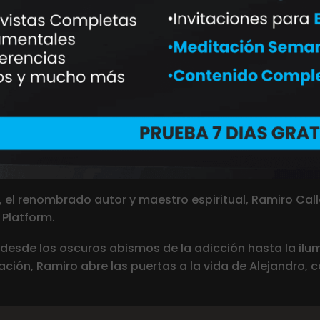
», el renombrado autor y maestro espiritual, Ramiro Ca
 Platform.
e desde los oscuros abismos de la adicción hasta la ilu
ación, Ramiro abre las puertas a la vida de Alejandro,