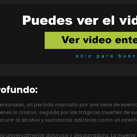
rofundo:
ersonales, un período marcado por una serie de evento
enes lo criaron, seguida por las trágicas muertes de s
recurrir al alcohol y sustancias adictivas como un inten
cia universalmente dolorosa y desgarradora. La muerte