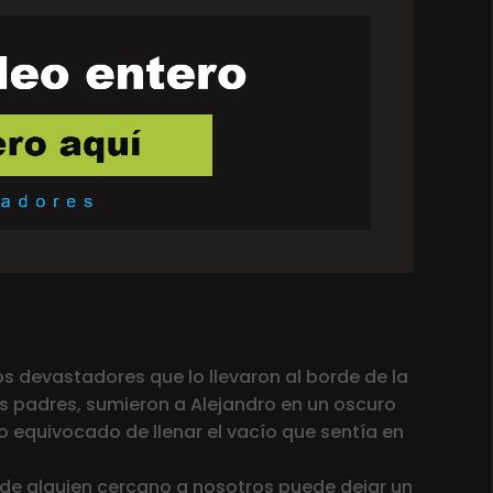
s devastadores que lo llevaron al borde de la
us padres, sumieron a Alejandro en un oscuro
to equivocado de llenar el vacío que sentía en
 de alguien cercano a nosotros puede dejar un