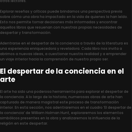
otros lectores.
Explorar reseñas y críticas puede brindarnos una perspectiva previa
sobre cómo una obra ha impactado en la vida de quienes la han leído.
Esto nos permite tomar decisiones más informadas y encontrar
aquellos libros que resuenan con nuestras propias necesidades de
despertar y transformación.
Adentrarse en el despertar de la conciencia a través de la literatura es
una experiencia enriquecedora y reveladora. Cada libro nos invita a
abrirnos a nuevas ideas, a cuestionar nuestra realidad y a emprender
un viaje interior hacia la comprensión de nuestro propio ser.
El despertar de la conciencia en el
arte
El arte ha sido una poderosa herramienta para explorar el despertar de
la conciencia. A lo largo de la historia, numerosas obras de arte han
capturado de manera magistral este proceso de transformación
interior. En esta sección, nos adentraremos en el cuadro ‘El despertar de
la conciencia’ de William Holman Hunt, exploraremos los elementos
simbólicos presentes en la obra y analizaremos la influencia de la
religión en este despertar.