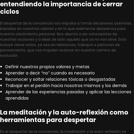
entendiendo la importancia de cerrar
ciclos
El despertar de la conciencia nos impulsa a tomar decisiones asertivas,
basadas en nuestros valores y en lo que realmente deseamos para
nuestro crecimiento personal. Nos alienta a ser conscientes de
nuestras acciones y a dejar de lado aquello que ya no nos sirve. Esto
incluye cerrar ciclos, ya sea en relaciones, trabajos o patrones de
pensamiento, que nos impiden avanzar en nuestro camino de
evolución.
Definir nuestros propios valores y metas
Aprender a decir “no” cuando es necesario
Reconocer y soltar relaciones tóxicas o desgastadas
Trabajar en el perdón hacia nosotros mismos y los demás
Aprender de las experiencias pasadas y aplicar las lecciones
aprendidas
La meditación y la auto-reflexión como
herramientas para despertar
En el despertar de la conciencia, la meditación y la auto-reflexión se