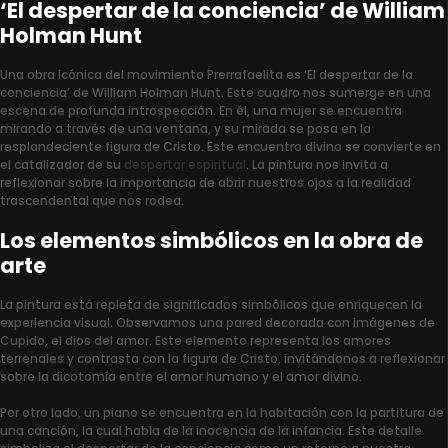
‘El despertar de la conciencia’ de William
Holman Hunt
Una obra icónica del movimiento Prerrafaelita es ‘El despertar de la
conciencia’ de William Holman Hunt. Este cuadro nos sumerge en una
escena de profunda introspección. En él, una mujer se encuentra
mirando a través de una ventana, y su mirada se posa en la
resplandeciente figura de Cristo. Este encuentro divino se convierte en
el catalizador de su
despertar espiritual
. La pintura nos invita a
reflexionar sobre la importancia de abrir nuestros ojos a la realidad
trascendental que nos rodea.
Los elementos simbólicos en la obra de
arte
La pintura está repleta de significados simbólicos que enriquecen la
experiencia visual. Observamos una pared decorada con imágenes de
Cupido, el dios del amor. Este elemento representa los amores
terrenales y contrasta con la figura de Cristo, invitándonos a reflexionar
sobre la dicotomía entre el amor humano y el amor divino.
Por otro lado, un piano se encuentra en la habitación con la partitura de
una canción, la cual habla de la inocencia de la infancia. Este detalle