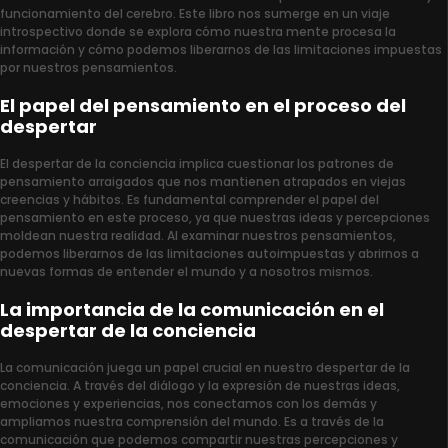
funcionamiento del cerebro. Este libro nos sumerge en un viaje
introspectivo donde se explora cómo nuestra mente procesa la
información y cómo podemos liberarnos de las limitaciones impuestas
por nuestros pensamientos.
El papel del pensamiento en el proceso del
despertar
El despertar de la conciencia implica cuestionar los patrones de
pensamiento arraigados que nos mantienen atrapados en viejas
creencias y hábitos. Es fundamental comprender el papel del
pensamiento en este proceso, ya que nuestras ideas y percepciones
moldean nuestra realidad. Al examinar nuestros pensamientos,
podemos liberarnos de las limitaciones autoimpuestas y abrirnos a
nuevas formas de entender el mundo y a nosotros mismos.
La importancia de la comunicación en el
despertar de la conciencia
La comunicación juega un papel crucial en nuestro despertar de la
conciencia. A través del diálogo y la expresión de nuestras ideas,
emociones y experiencias, nos conectamos con los demás y
ampliamos nuestra comprensión del mundo. Es a través de la
comunicación que podemos compartir nuestras percepciones y