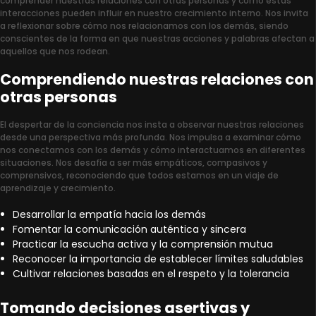
comprender nuestras relaciones con otras personas y cómo estas
interacciones pueden influir en nuestro crecimiento interno. Nos invita
a reflexionar sobre cómo nos relacionamos con los demás, siendo
conscientes de la forma en que nuestras acciones y palabras afectan a
aquellos que nos rodean.
Comprendiendo nuestras relaciones con
otras personas
El despertar de la conciencia nos insta a observar nuestras relaciones
desde una perspectiva más profunda. Nos impulsa a examinar cómo
nos conectamos con los demás y cómo interactuamos en diferentes
situaciones. Nos desafía a ser más empáticos, compasivos y
comprensivos, reconociendo que todos estamos en un viaje de
aprendizaje y crecimiento.
Desarrollar la empatía hacia los demás
Fomentar la comunicación auténtica y sincera
Practicar la escucha activa y la comprensión mutua
Reconocer la importancia de establecer límites saludables
Cultivar relaciones basadas en el respeto y la tolerancia
Tomando decisiones asertivas y