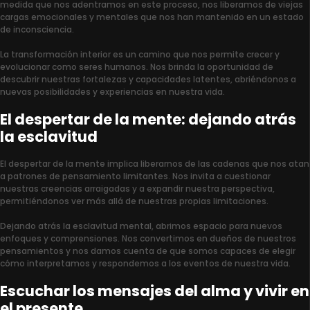
medida que nos adentramos en este proceso, nos liberamos de viejas
cargas emocionales y mentales que nos han mantenido en un estado
de inconsciencia.
La transformación interior es un camino que nos permite crecer y
evolucionar como seres humanos. Nos brinda la oportunidad de
descubrir nuestras fortalezas y capacidades latentes, abriéndonos a
nuevas posibilidades y experiencias en nuestra vida.
El despertar de la mente: dejando atrás
la esclavitud
El despertar de la mente implica liberarnos de las cadenas que nos atan
a patrones de pensamiento limitantes. Nos invita a cuestionar
nuestras creencias arraigadas y a expandir nuestra perspectiva,
permitiéndonos ver más allá de nuestras propias limitaciones.
Dejando atrás la esclavitud mental, abrimos espacio para nuevos
enfoques y comprensiones. Nos convertimos en dueños de nuestros
pensamientos y nos damos cuenta de que somos capaces de elegir
cómo interpretamos y respondemos a los eventos de nuestra vida.
Escuchar los mensajes del alma y vivir en
el presente