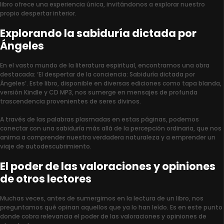
libro ofrece una experiencia única, invitándonos a explorar nuestro
propio despertar interior.
Explorando la sabiduría dictada por
Ángeles
En el vasto mundo de la literatura espiritual, encontramos una obra
destacada: ‘El despertar de la conciencia: Sabiduría dictada por
Ángeles’. Este libro, disponible en diversas ediciones como tapa blanda,
versión Kindle y CD MP3, nos sumerge en mensajes de profunda
trascendencia provenientes de seres divinos.
A través de las palabras plasmadas en estas páginas, podemos
conectar con una sabiduría más allá de la percepción ordinaria, que nos
anima a comprender nuestra verdadera naturaleza y a emprender un
viaje de autodescubrimiento.
El poder de las valoraciones y opiniones
de otros lectores
Muchas veces, antes de sumergirnos en la lectura de un libro, nos
preguntamos qué opinan aquellos que ya lo han leído. Es en este punto
donde cobra relevancia el poder de las valoraciones y opiniones de