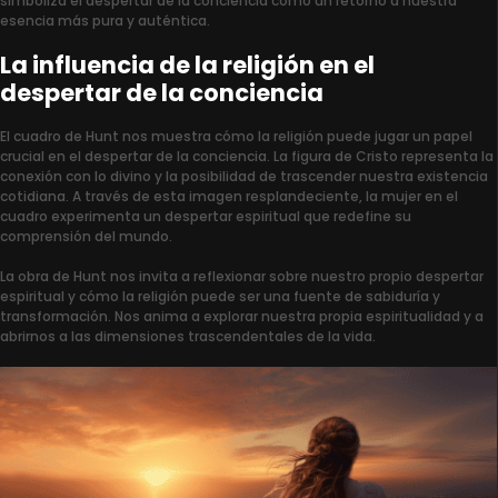
simboliza el despertar de la conciencia como un retorno a nuestra
esencia más pura y auténtica.
La influencia de la religión en el
despertar de la conciencia
El cuadro de Hunt nos muestra cómo la religión puede jugar un papel
crucial en el despertar de la conciencia. La figura de Cristo representa la
conexión con lo divino y la posibilidad de trascender nuestra existencia
cotidiana. A través de esta imagen resplandeciente, la mujer en el
cuadro experimenta un despertar espiritual que redefine su
comprensión del mundo.
La obra de Hunt nos invita a reflexionar sobre nuestro propio despertar
espiritual y cómo la religión puede ser una fuente de sabiduría y
transformación. Nos anima a explorar nuestra propia espiritualidad y a
abrirnos a las dimensiones trascendentales de la vida.