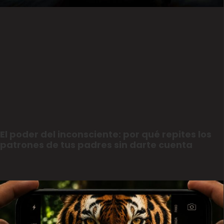
El poder del inconsciente: por qué repites los
patrones de tus padres sin darte cuenta