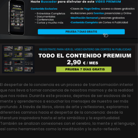
El despertar de la conciencia es un proceso de transformación interior
que nos lleva a tomar conciencia de nosotros mismos y de la realidad
que nos rodea. Durante este proceso, dejamos de ser esclavos de la
mente y aprendemos a escuchar los mensajes de nuestro ser más
profundo. A través de libros, obras de arte y reflexiones, exploramos
diferentes caminos hacia el despertar de la conciencia: desde la
literatura inspiradora hasta el arte simbólico y la espiritualidad.
También se analizan conexiones con el cerebro, la mente y el lenguaje,
así como herramientas como la meditación y la auto-reflexión.