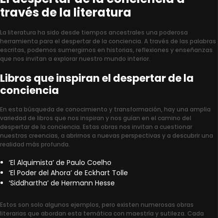
través de la literatura
La literatura ha sido desde tiempos ancestrales una poderosa
herramienta para el despertar de la conciencia. A través de las palabras
escritas, podemos sumergirnos en historias, reflexiones y enseñanzas
que nos invitan a explorar nuestro mundo interior.
Libros que inspiran el despertar de la
conciencia
En esta búsqueda de conocimiento y transformación, hay una amplia
variedad de libros que nos inspiran y nos guían en el camino del
despertar de la conciencia. Estas obras nos invitan a cuestionar
nuestras creencias, a abrirnos a nuevas perspectivas y a descubrir una
realidad más profunda.
‘El Alquimista’ de Paulo Coelho
‘El Poder del Ahora’ de Eckhart Tolle
‘Siddhartha’ de Hermann Hesse
Estos son solo algunos ejemplos, pero existen numerosas obras
literarias que abordan esta temática con maestría y sutileza. Cada