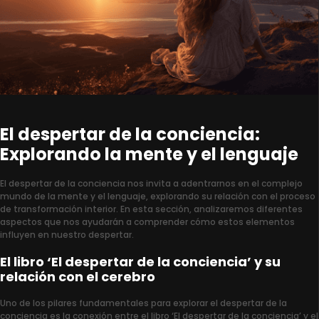
El despertar de la conciencia:
Explorando la mente y el lenguaje
El despertar de la conciencia nos invita a adentrarnos en el complejo
mundo de la mente y el lenguaje, explorando su relación con el proceso
de transformación interior. En esta sección, analizaremos diferentes
aspectos que nos ayudarán a comprender cómo estos elementos
influyen en nuestro despertar.
El libro ‘El despertar de la conciencia’ y su
relación con el cerebro
Uno de los pilares fundamentales para explorar el despertar de la
conciencia es la conexión entre el libro ‘El despertar de la conciencia’ y el