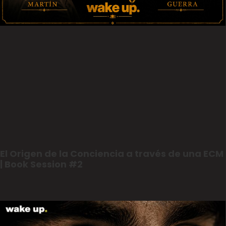
El Origen de la Conciencia a través de una ECM
| Book Session #2