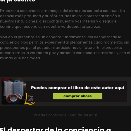
Empezar a escuchar los mensajes del alma nos conecta con nuestra
esencia más profunda y auténtica. Nos invita a prestar atención a
nuestras intuiciones, a escuchar nuestra voz interior y a seguir el
camino que resuena con nuestra verdadera naturaleza.
Vivir en el presente es un aspecto fundamental del despertar de la
conciencia. Nos permite experimentar plenamente cada momento, sin
preocuparnos por el pasado ni anticiparnos al futuro. En el presente
encontramos la verdadera paz y armonía con nosotros mismos y con el
mundo que nos rodea.
Puedes comprar el Libro de Jai Aquí
El despertar de la conciencia a