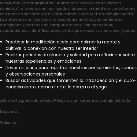
convierten en herramientas fundamentales en nuestro camino
espiritual. La meditación nos ayuda a aquietar la mente, a conectarnos
con nuestro ser interior y a sintonizarnos con nuestra sabiduría innata.
La auto-reflexión nos permite examinar nuestros pensamientos,
emociones y patrones de comportamiento con honestidad,
ayudándonos a identificar áreas en las que necesitamos crecer y sanar.
Practicar la meditación diaria para calmar la mente y
cultivar la conexión con nuestro ser interior
Realizar periodos de silencio y soledad para reflexionar sobre
nuestras experiencias y emociones
Llevar un diario para registrar nuestros pensamientos, sueños
y observaciones personales
Buscar actividades que fomenten la introspección y el auto-
conocimiento, como el arte, la danza o el yoga
¿Qué te ha parecido el video? Déjanos un comentario abajo del todo.
Despierta
Wake up!