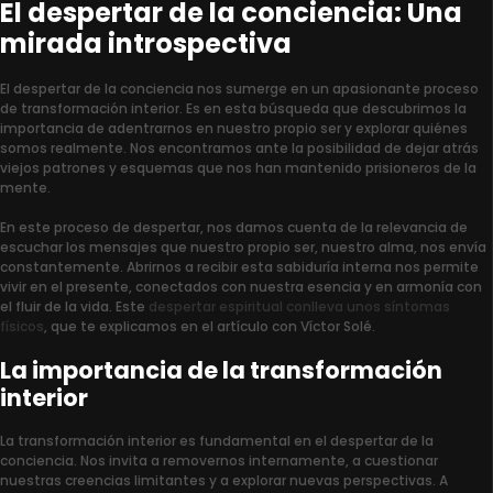
El despertar de la conciencia: Una
mirada introspectiva
El despertar de la conciencia nos sumerge en un apasionante proceso
de transformación interior. Es en esta búsqueda que descubrimos la
importancia de adentrarnos en nuestro propio ser y explorar quiénes
somos realmente. Nos encontramos ante la posibilidad de dejar atrás
viejos patrones y esquemas que nos han mantenido prisioneros de la
mente.
En este proceso de despertar, nos damos cuenta de la relevancia de
escuchar los mensajes que nuestro propio ser, nuestro alma, nos envía
constantemente. Abrirnos a recibir esta sabiduría interna nos permite
vivir en el presente, conectados con nuestra esencia y en armonía con
el fluir de la vida. Este
despertar espiritual conlleva unos síntomas
físicos
, que te explicamos en el artículo con Víctor Solé.
La importancia de la transformación
interior
La transformación interior es fundamental en el despertar de la
conciencia. Nos invita a removernos internamente, a cuestionar
nuestras creencias limitantes y a explorar nuevas perspectivas. A