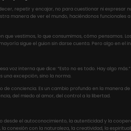
cer, repetir y encajar, no para cuestionar ni expresar 
tra manera de ver el mundo, haciéndonos funcionales a 
n que vestimos, lo que consumimos, cómo pensamos. Los 
 mayoría sigue el guion sin darse cuenta. Pero algo en el i
voz interna que dice: “Esto no es todo. Hay algo más.” E
s una excepción, sino la norma.
tado de conciencia. Es un cambio profundo en la manera de
cia, del miedo al amor, del control a la libertad.
desde el autoconocimiento, la autenticidad y la cooperac
 la conexión con la naturaleza, la creatividad, la espiritu