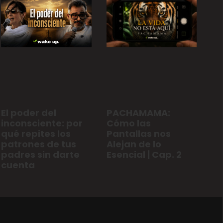
El poder del
PACHAMAMA:
inconsciente: por
Cómo las
qué repites los
Pantallas nos
patrones de tus
Alejan de lo
padres sin darte
Esencial | Cap. 2
cuenta