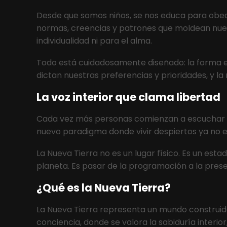
Desde que somos niños, se nos educa para obede
normas, creencias y patrones que moldean nues
individualidad ni para el alma.
Todo está cuidadosamente diseñado: la forma e
dictan nuestras preferencias y prioridades, y la
La voz interior que clama libertad
Cada vez más personas comienzan a escuchar esa 
nuevo paradigma donde vivir despiertos ya no e
La Nueva Tierra no es un lugar físico. Es un es
planeta. Es pasar de la programación a la presen
¿Qué es la Nueva Tierra?
La Nueva Tierra representa un mundo construido 
conciencia, donde se valora la sabiduría interior,