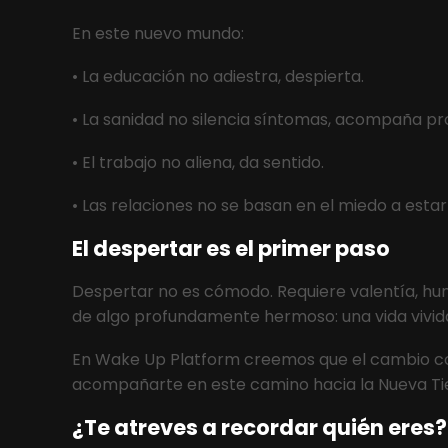
En este nuevo mundo:
• La educación no adiestra, despierta.
• La sanidad no silencia síntomas, acompaña pr
• El trabajo no aliena, da sentido.
• Las relaciones no se basan en el miedo a estar 
El despertar es el primer paso
Despertar no es cómodo. Requiere valentía, humi
de algo profundamente hermoso: una vida vivid
En Wake Up Platform creemos que el cambio com
acompañarte en este camino hacia la Nueva Tie
¿Te atreves a recordar quién eres?