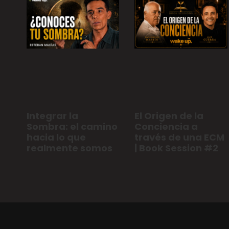
Integrar la
El Origen de la
Sombra: el camino
Conciencia a
hacia lo que
través de una ECM
realmente somos
| Book Session #2