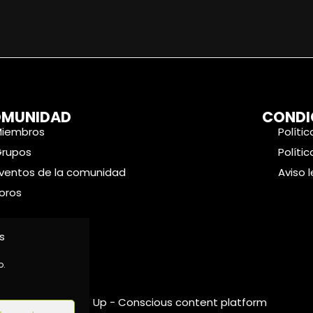
MUNIDAD
CONDI
Miembros
Políti
Grupos
Políti
ventos de la comunidad
Aviso 
oros
s
o.
©2024 Wake Up - Conscious content platform