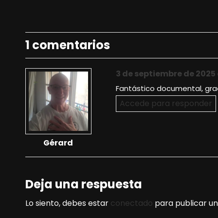
1 comentarios
3 de septiembre de 2025 a
Fantástico documental, grac
Accede para responder
Gérard
Deja una respuesta
Lo siento, debes estar
conectado
para publicar un