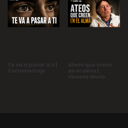
Te va a pasar a ti |
Ateos que creen
Cortometraje
en el alma |
Vicente Merlo