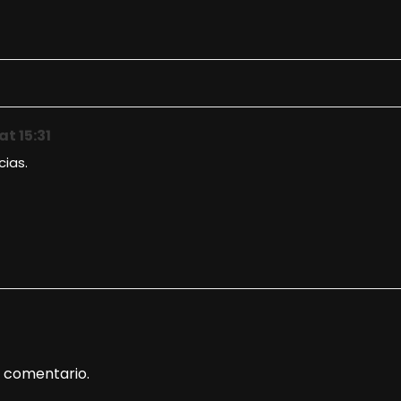
t 15:31
ias.
 comentario.