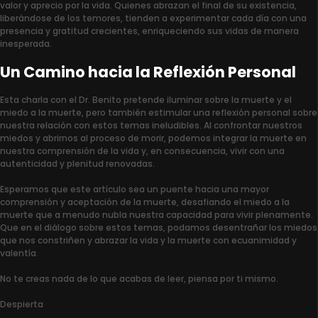
valor y aprecio por la vida. Quienes abrazan el final de su existencia,
liberándose de los temores, tienden a experimentar cada día con una
presencia y gratitud crecientes, enriqueciendo sus vidas de manera
inesperada.
Un Camino hacia la Reflexión Personal
Esta charla con el Dr. Benito pretende iluminar sobre la muerte y el
miedo a la muerte, pero también estimular una reflexión personal sobre
nuestra relación con estos temas ineludibles. Al confrontar nuestros
miedos y abrirnos al proceso de morir, podemos integrar la muerte en
nuestra comprensión de la vida y, en consecuencia, vivir con una
autenticidad y plenitud renovadas.
Esperamos que este artículo sea un puente hacia una mayor
comprensión y aceptación de la muerte, desafiando el miedo a la
muerte que a menudo nubla nuestra capacidad para vivir plenamente.
Que en el diálogo sobre estos temas, podamos desentrañar los miedos
que nos constriñen y abrazar la vida y la muerte con ecuanimidad y
valentía.
No te creas nada de lo que acabas de leer, piensa por ti mismo.
Despierta