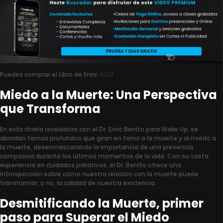
Puedes comprar el Libro de Enric
AQUI
Miedo a la Muerte: Una Perspectiva
que Transforma
En esta charla reveladora con el Dr. Enric Benito para Wake Up, se
abordan temas profundos que giran en torno a la muerte y al miedo a
la muerte, desenmascarando la importancia de una presencia
compasiva durante los últimos momentos de la vida. Con su vasta
experiencia en cuidados paliativos, el Dr. Benito ofrece una
introspección sobre cómo nuestra relación con la muerte puede
transformar, o no, la calidad de nuestra existencia.
Desmitificando la Muerte, primer
paso para Superar el Miedo