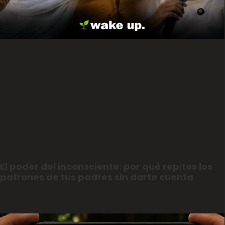
El poder del inconsciente: por qué repites los
patrones de tus padres sin darte cuenta