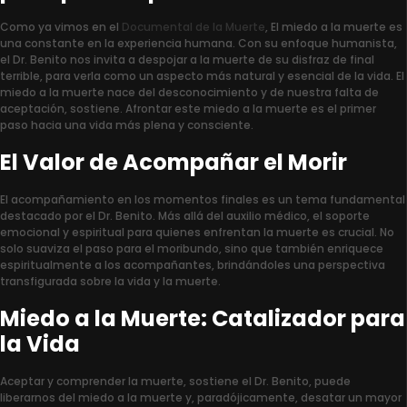
Como ya vimos en el
Documental de la Muerte
, El miedo a la muerte es
una constante en la experiencia humana. Con su enfoque humanista,
el Dr. Benito nos invita a despojar a la muerte de su disfraz de final
terrible, para verla como un aspecto más natural y esencial de la vida. El
miedo a la muerte nace del desconocimiento y de nuestra falta de
aceptación, sostiene. Afrontar este miedo a la muerte es el primer
paso hacia una vida más plena y consciente.
El Valor de Acompañar el Morir
El acompañamiento en los momentos finales es un tema fundamental
destacado por el Dr. Benito. Más allá del auxilio médico, el soporte
emocional y espiritual para quienes enfrentan la muerte es crucial. No
solo suaviza el paso para el moribundo, sino que también enriquece
espiritualmente a los acompañantes, brindándoles una perspectiva
transfigurada sobre la vida y la muerte.
Miedo a la Muerte: Catalizador para
la Vida
Aceptar y comprender la muerte, sostiene el Dr. Benito, puede
liberarnos del miedo a la muerte y, paradójicamente, desatar un mayor