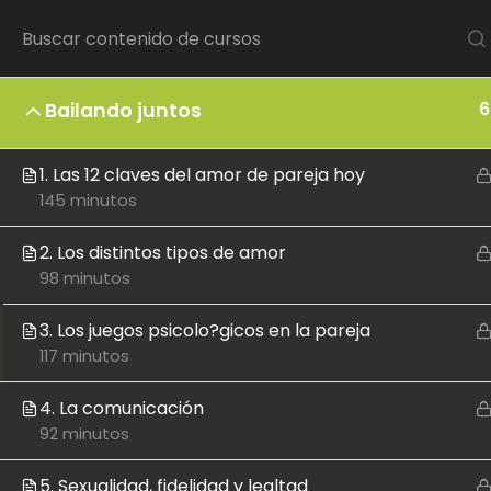
6
Bailando juntos
Inicio
1. Las 12 claves del amor de pareja hoy
145 minutos
PLATAFORMA
CO
Contenido
2. Los distintos tipos de amor
98 minutos
Eventos
Escuela
E
3. Los juegos psicolo?gicos en la pareja
Preguntas frecuentes
F
117 minutos
Sobre nosotros
4. La comunicación
Contacto
92 minutos
5. Sexualidad, fidelidad y lealtad