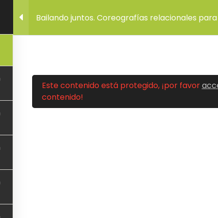
Bailando juntos. Coreografías relacionales para 
Este contenido está protegido, ¡por favor
acc
contenido!
MUNIDAD
CONDI
Miembros
Políti
Grupos
Políti
ventos de la comunidad
Aviso 
oros