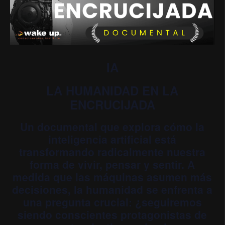
IA
LA HUMANIDAD EN LA
ENCRUCIJADA
Un documental que explora cómo la
inteligencia artificial está
transformando radicalmente nuestra
forma de vivir, pensar y sentir. A
medida que las máquinas asumen más
decisiones, la humanidad se enfrenta a
una pregunta crucial: ¿seguiremos
siendo conscientes protagonistas de