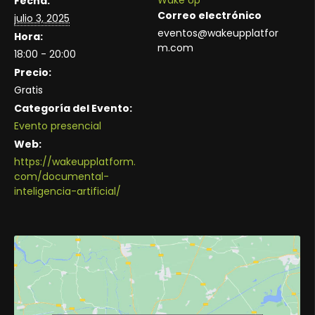
Wake Up
Fecha:
Correo electrónico
julio 3, 2025
eventos@wakeupplatfor
Hora:
m.com
18:00 - 20:00
Precio:
Gratis
Categoría del Evento:
Evento presencial
Web:
https://wakeupplatform.
com/documental-
inteligencia-artificial/