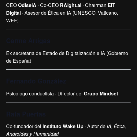
CEO
OdiseIA
· Co-CEO
RAIght.ai
· Chairman
EIT
Digital
· Asesor de Ética en IA (UNESCO, Vaticano,
WEF)
Carme Artigas
Ex secretaria de Estado de Digitalización e IA (Gobierno
de España)
Fernando González
Psicólogo conductista · Director del
Grupo
Mindset
Rafa Puertas
Co-fundador del
Instituto Wake Up
· Autor de
IA, Ética,
Androides y Humanidad