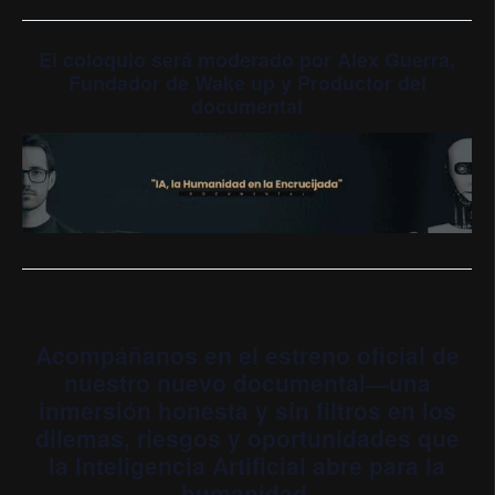
El coloquio será moderado por Alex Guerra,
Fundador de Wake up y Productor del
documental
Acompáñanos en el estreno oficial de
nuestro nuevo documental—una
inmersión honesta y sin filtros en los
dilemas, riesgos y oportunidades que
la Inteligencia Artificial abre para la
humanidad.