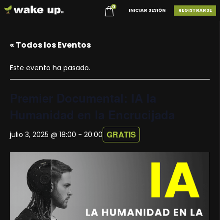
0
INICIAR SESIÓN
REGISTRARSE
« Todos los Eventos
Este evento ha pasado.
Premier Documental: IA la
Humanidad en la Encrucijada
GRATIS
julio 3, 2025 @ 18:00
-
20:00