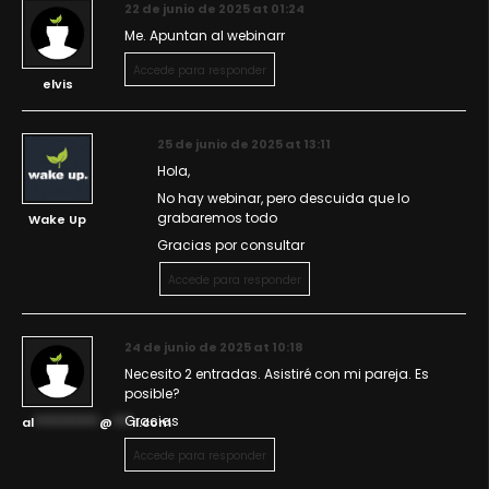
22 de junio de 2025 at 01:24
Me. Apuntan al webinarr
Accede para responder
elvis
25 de junio de 2025 at 13:11
Hola,
No hay webinar, pero descuida que lo
grabaremos todo
Wake Up
Gracias por consultar
Accede para responder
24 de junio de 2025 at 10:18
Necesito 2 entradas. Asistiré con mi pareja. Es
posible?
Gracias
al
**********
@
***
il.com
Accede para responder