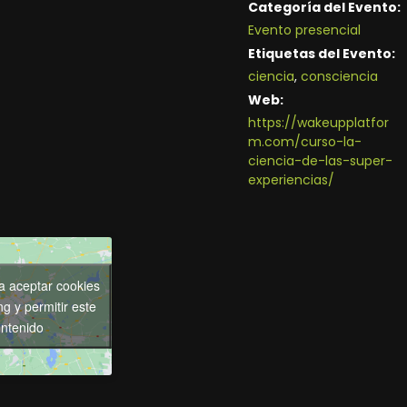
Categoría del Evento:
Evento presencial
Etiquetas del Evento:
ciencia
,
consciencia
Web:
https://wakeupplatfor
m.com/curso-la-
ciencia-de-las-super-
experiencias/
ra aceptar cookies
g y permitir este
ntenido