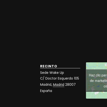
RECINTO
Sede Wake Up
Haz clic pa
C/ Doctor Esquerdo 105
de marketin
Madrid
,
Madrid
28007
co
España