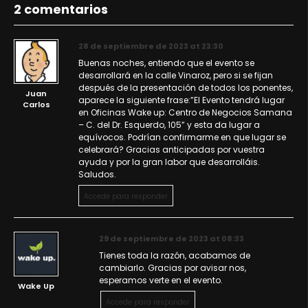
2 comentarios
28 de septiembre de 2023 at 23:30
Buenas noches, entiendo que el evento se
desarrollará en la calle Vinaroz, pero si se fijan
después de la presentación de todos los ponentes,
Juan
aparece la siguiente frase:”El Evento tendrá lugar
Carlos
en Oficinas Wake up: Centro de Negocios Samana
– C. del Dr. Esquerdo, 105” y esta da lugar a
equívocos. Podrían confirmarme en que lugar se
celebrará? Gracias anticipadas por vuestra
ayuda y por la gran labor que desarrolláis.
Saludos.
Accede para responder
29 de septiembre de 2023 at 08:33
Tienes toda la razón, acabamos de
cambiarlo. Gracias por avisar nos,
esperamos verte en el evento.
Wake Up
Accede para responder