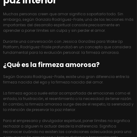
paz interior
Muchas personas creen que amar significa soportarlo todo. Sin
embargo, según Gonzalo Rodríguez-Fraile, una de las lecciones más
importantes del desarrollo espiritual consiste precisamente en
aprender a poner límites sin culpa y sin perder el amor.
Durante una conversación con Jessica González para Wake Up
Platform, Rodríguez-Fraile profundizó en un concepto que considera
fundamental para la evolución personal: la firmeza amorosa.
¿Qué es la firmeza amorosa?
Según Gonzalo Rodríguez-Fraile, existe una gran diferencia entre la
firmeza nacida del ego y la firmeza nacida del amor.
La firmeza egoica suele estar acompañada de emociones como el
enfado, la frustración, el resentimiento o la necesidad de tener razón.
En cambio, la firmeza amorosa surge desde el respeto, la serenidad y
la intención de preservar la paz interior.
Para el empresario y divulgador espiritual, poner límites no significa
rechazar a alguien ni actuar desde la indiferencia. Significa
reconocer cuándo no existen las condiciones adecuadas para una