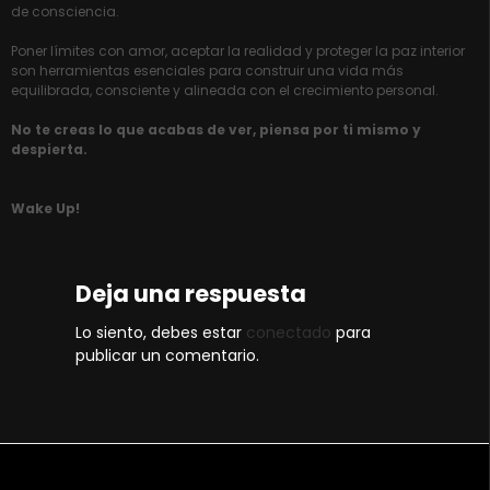
de consciencia.
Poner límites con amor, aceptar la realidad y proteger la paz interior
son herramientas esenciales para construir una vida más
equilibrada, consciente y alineada con el crecimiento personal.
No te creas lo que acabas de ver, piensa por ti mismo y
despierta.
Wake Up!
Deja una respuesta
Lo siento, debes estar
conectado
para
publicar un comentario.