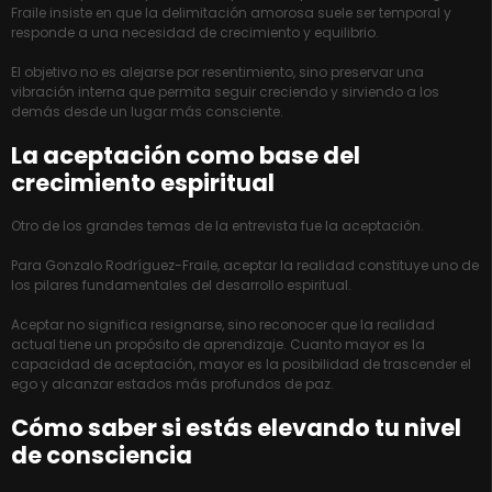
Fraile insiste en que la delimitación amorosa suele ser temporal y
responde a una necesidad de crecimiento y equilibrio.
El objetivo no es alejarse por resentimiento, sino preservar una
vibración interna que permita seguir creciendo y sirviendo a los
demás desde un lugar más consciente.
La aceptación como base del
crecimiento espiritual
Otro de los grandes temas de la entrevista fue la aceptación.
Para Gonzalo Rodríguez-Fraile, aceptar la realidad constituye uno de
los pilares fundamentales del desarrollo espiritual.
Aceptar no significa resignarse, sino reconocer que la realidad
actual tiene un propósito de aprendizaje. Cuanto mayor es la
capacidad de aceptación, mayor es la posibilidad de trascender el
ego y alcanzar estados más profundos de paz.
Cómo saber si estás elevando tu nivel
de consciencia