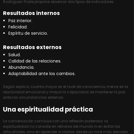
Rodríguez-Fraile propone observar dos tipos de indicadores:
Resultados internos
Paz interior.
Felicidad.
Espíritu de servicio.
Resultados externos
Salud.
Calidad de las relaciones.
Abundancia.
Adaptabilidad ante los cambios.
Según explica, cuanto mayor es el nivel de consciencia, menor es la
reactividad emocional y mayor la capacidad de mantener la paz
ante las circunstancias externas.
Una espiritualidad práctica
La conversación concluye con una reflexión poderosa: la
espiritualidad no consiste en retirarse del mundo ni en evitar las
dificultades, sino en aprender a vivirlas desde un nivel más elevado