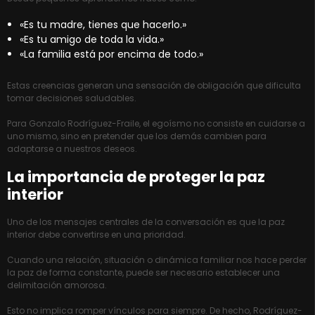
«Es tu madre, tienes que hacerlo.»
«Es tu amigo de toda la vida.»
«La familia está por encima de todo.»
Estas creencias generan una sensación de obligación que dificulta
tomar decisiones saludables.
Para Gonzalo Rodríguez-Fraile, el egoísmo no consiste en cuidarse a
uno mismo, sino en pretender que los demás cambien para
adaptarse a nuestros deseos.
La importancia de proteger la paz
interior
Uno de los mensajes centrales de la conversación es que la paz
interior debe convertirse en una prioridad.
Cuando una relación, situación o dinámica familiar nos hace perder
la paz de forma constante, puede ser necesario establecer una
delimitación amorosa.
Esto no implica romper vínculos para siempre. De hecho, Rodríguez-