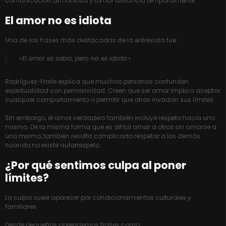
comunicación armoniosa y tomar distancia temporalmente.
El amor no es idiota
Una de las frases más destacadas de la entrevista fue:
«El amor es sabio, pero no es idiota.»
Rodríguez-Fraile explica que muchas personas confunden
espiritualidad con permisividad. Creen que ser amor implica aceptar
cualquier comportamiento o permitir que otros invadan sus límites.
Sin embargo, el amor verdadero también incluye respeto hacia uno
mismo. De la misma forma que es difícil amar a otros sin amarse a
uno mismo, también resulta complicado respetar a los demás
cuando no existe autorrespeto.
¿Por qué sentimos culpa al poner
límites?
La culpa suele aparecer por condicionamientos culturales y
familiares.
Desde pequeños aprendemos frases como: