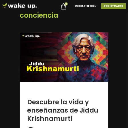
0
INICIAR SESIÓN
REGISTRARSE
conciencia
3 años ago
Descubre la vida y
enseñanzas de Jiddu
Krishnamurti