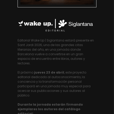
Editorial Wake Up | Siglantana estará presente en
Sant Jordi 2026, una de las grandes citas
literarias del año, en una jornada donde
Barcelona vuelve a convertirse en un gran
espacio de encuentro entre libros, autores y
lectores.
El próximo
jueves 23 de abril
, este proyecto
editorial dedicado al autoconocimiento, la
conciencia y la transformación personal
participará en una jornada muy especial para
acercar sus publicaciones y sus autores al
público.
Durante la jornada estarán firmando
ejemplares los autores del catálogo
editorial: