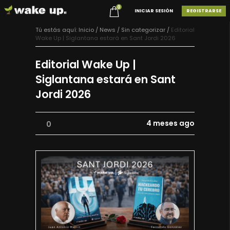
0
INICIAR SESIÓN
REGISTRARSE
Tú estás aquí:
Inicio
/
News /
Sin categorizar
/
Editorial
Wake Up | Siglantana estará en Sant Jordi 2026
Editorial Wake Up |
Siglantana estará en Sant
Jordi 2026
4 meses ago
0