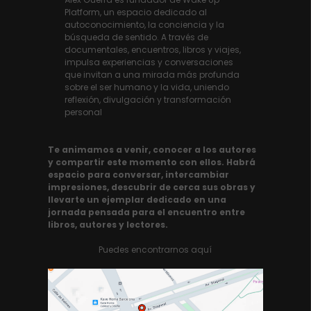
Platform, un espacio dedicado al
autoconocimiento, la conciencia y la
búsqueda de sentido. A través de
documentales, encuentros, libros y viajes,
impulsa experiencias y conversaciones
que invitan a una mirada más profunda
sobre el ser humano y la vida, uniendo
reflexión, divulgación y transformación
personal
Te animamos a venir, conocer a los autores
y compartir este momento con ellos. Habrá
espacio para conversar, intercambiar
impresiones, descubrir de cerca sus obras y
llevarte un ejemplar dedicado en una
jornada pensada para el encuentro entre
libros, autores y lectores.
Puedes encontrarnos aquí