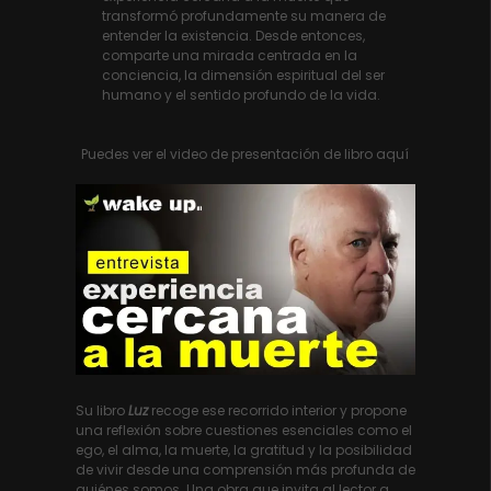
transformó profundamente su manera de
entender la existencia. Desde entonces,
comparte una mirada centrada en la
conciencia, la dimensión espiritual del ser
humano y el sentido profundo de la vida.
Puedes ver el video de presentación de libro aquí
Su libro
Luz
recoge ese recorrido interior y propone
una reflexión sobre cuestiones esenciales como el
ego, el alma, la muerte, la gratitud y la posibilidad
de vivir desde una comprensión más profunda de
quiénes somos. Una obra que invita al lector a