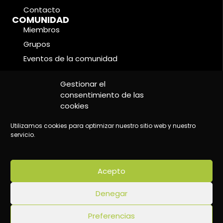
Contacto
COMUNIDAD
Miembros
Grupos
Eventos de la comunidad
Foros
CONDICIONES LEGALES
Gestionar el
Política de cookies
consentimiento de las
cookies
Política de privacidad
Aviso legal
Utilizamos cookies para optimizar nuestro sitio web y nuestro
servicio.
Acepto
©2024 Wake Up - Conscious content platform
Denegar
Preferencias