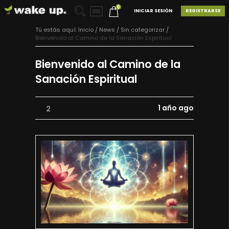
0
INICIAR SESIÓN
REGISTRARSE
Tú estás aquí:
Inicio
/
News /
Sin categorizar
/
Bienvenido al Camino de la Sanación Espiritual
Bienvenido al Camino de la
Sanación Espiritual
1 año ago
2