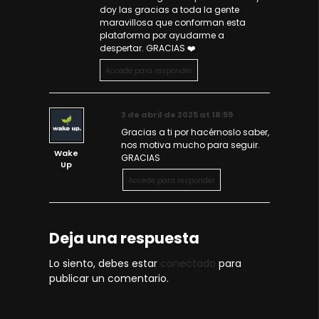
doy las gracias a toda la gente
maravillosa que conforman esta
plataforma por ayudarme a
despertar. GRACIAS ❤️
Accede para responder
3 de abril de 2025 at 18:59
Gracias a ti por hacérnoslo saber,
nos motiva mucho para seguir.
Wake
GRACIAS
Up
Accede para responder
Deja una respuesta
Lo siento, debes estar
conectado
para
publicar un comentario.