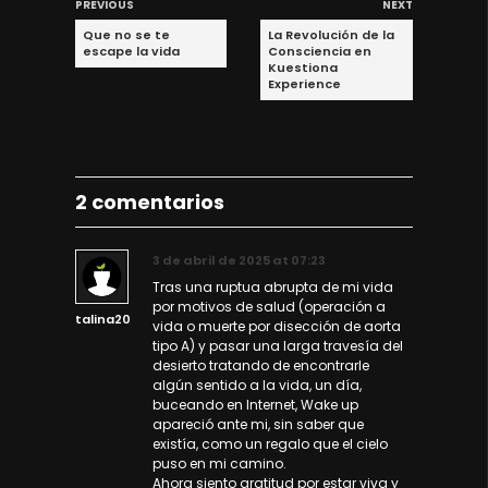
PREVIOUS
NEXT
Que no se te
La Revolución de la
escape la vida
Consciencia en
Kuestiona
Experience
2 comentarios
3 de abril de 2025 at 07:23
Tras una ruptua abrupta de mi vida
por motivos de salud (operación a
talina20
vida o muerte por disección de aorta
tipo A) y pasar una larga travesía del
desierto tratando de encontrarle
algún sentido a la vida, un día,
buceando en Internet, Wake up
apareció ante mi, sin saber que
existía, como un regalo que el cielo
puso en mi camino.
Ahora siento gratitud por estar viva y