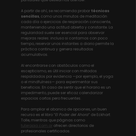
A partir de ahí, se recomienda probar
técnicas
sencillas
, como unos minutos de meditación
cada día o ejercicios de respiración consciente,
manteniendo una actitud abierta y constante. La
regularidad suele ser esencial para observar
mejoras reales: incluso si contamos con poco
tiempo, reservar unos instantes a diario permite la
práctica continua y genera resultados
acumulativos.
Al encontrarse con obstáculos como el
escepticismo, es útil iniciar con métodos
respaldados por evidencia —por ejemplo, el yoga
o el mindfulness— para experimentar sus
beneficios. En caso de sentir que el horario es un
impedimento, puede ser eficaz calendarizar
espacios cortos pero frecuentes.
Para ampliar el abanico de opciones, un buen
recurso es el libro “
El Poder del Ahora
” de Eckhart
Tolle, mientras que páginas como
tuterapia.com.ar
ofrecen directorios de
profesionales certificados.