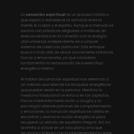
La
sanación espiritual
es un proceso holístico
que aspira a restablecer la armonía entre la
mente, el cuerpo y el espíritu. Aunque a menudo se
asocia con prácticas religiosas o místicas, en
esencia se basa en la conexión con la energía
vital universal, independiente de cualquier
sistema de creencias particular. Este enfoque
busca ir más allá de aliviar únicamente síntomas
físicos o emocionales, ya que considera
fundamental la restauración de nuestro flujo
energético interno.
Al hablar de sanación espiritual nos referimos a
un método que atiende los bloqueos energéticos
que puedan existir en la persona. Mientras la
medicina tradicional se enfoca en los aspectos
físicos mediante medicación o cirugía, y la
psicología atiende patrones de comportamiento
y emociones, la sanación espiritual se centra en
encontrar y deshacer nudos energéticos para
recuperar un estado de equilibrio integral. Así, no
se limita a actuar en un solo plano, sino que
reconoce y trabaja con la interdependencia entre