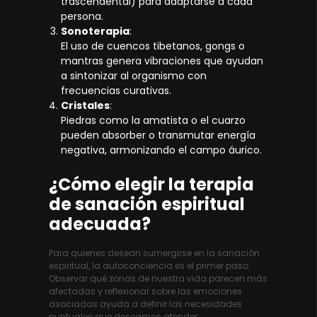
trascendental) para adaptarse a cada
persona.
Sonoterapia
:
El uso de cuencos tibetanos, gongs o
mantras genera vibraciones que ayudan
a sintonizar al organismo con
frecuencias curativas.
Cristales
:
Piedras como la amatista o el cuarzo
pueden absorber o transmutar energía
negativa, armonizando el campo áurico.
¿Cómo elegir la terapia
de sanación espiritual
adecuada?
Para quienes desean sumergirse en la sanación
espiritual, la autoconciencia es el primer paso.
Observar qué zonas de nuestra vida parecen más
afectadas y reflexionar sobre las emociones
asociadas ayuda a definir las necesidades
puntuales que deseamos atender.