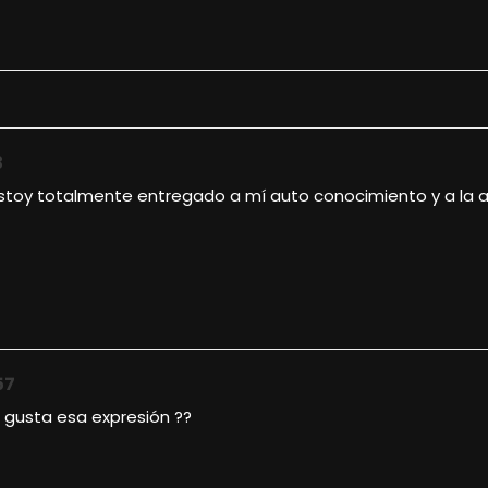
3
stoy totalmente entregado a mí auto conocimiento y a la a
57
 gusta esa expresión ??