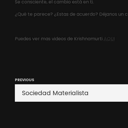
Se consciente, el cambio está en ti.
¿Qué te parece? ¿Estas de acuerdo? Déjanos un 
Puedes ver mas videos de Krishnamurti
AQUI
PREVIOUS
Sociedad Materialista