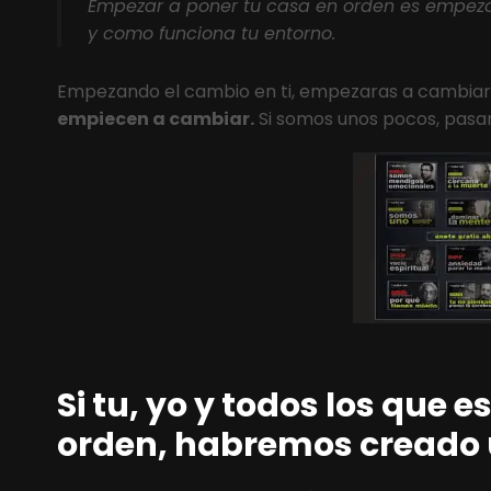
Empezar a poner tu casa en orden es empeza
y como funciona tu entorno.
Empezando el cambio en ti, empezaras a cambiar 
empiecen a cambiar.
Si somos unos pocos, pasare
Si tu, yo y todos los que
orden, habremos creado 