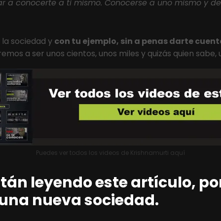
r a conocerte a ti mismo. Conocerse a uno mismo y de
la sociedad y
con tu ejemplo, sin a penas darte cuen
mos a ser unos cientos, unos miles y quizás quien sabe, 
Puedes ver todos los videos de Krishnamurti aquí
 están leyendo este artículo,
una nueva sociedad.