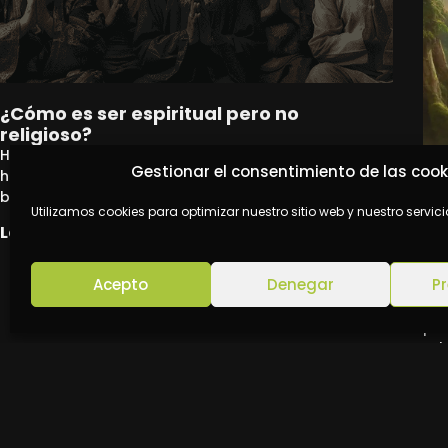
¿Cómo es ser espiritual pero no
religioso?
Hay una pregunta que cada vez más personas se
Gestionar el consentimiento de las cook
hacen en silencio, quizás mientras caminan por el
bosque, miran las
Utilizamos cookies para optimizar nuestro sitio web y nuestro servici
Leer más »
¿Q
Acepto
Denegar
Pr
Mir
pro
tal
Le