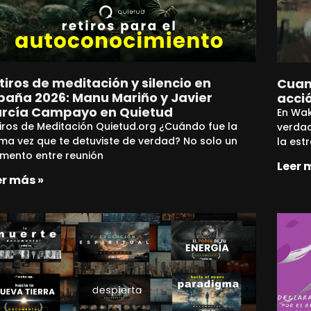
tiros de meditación y silencio en
Cuand
paña 2026: Manu Mariño y Javier
acci
rcía Campayo en Quietud
En Wak
iros de Meditación Quietud.org ¿Cuándo fue la
verda
ima vez que te detuviste de verdad? No solo un
la est
mento entre reunión
Leer 
er más »