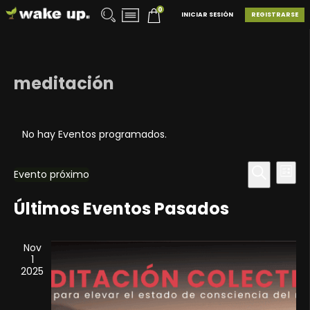
0
INICIAR SESIÓN
REGISTRARSE
meditación
No hay Eventos programados.
Naveg
Na
Evento próximo
Lista
de
de
Seleccionar
Buscar
vis
fecha.
Últimos Eventos Pasados
búsqu
de
y
Ev
vistas
Nov
1
de
2025
Evento