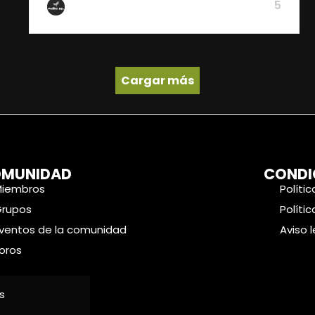
5
De Wake Up
Cargar más
MUNIDAD
CONDI
Miembros
Políti
Grupos
Políti
ventos de la comunidad
Aviso 
oros
s