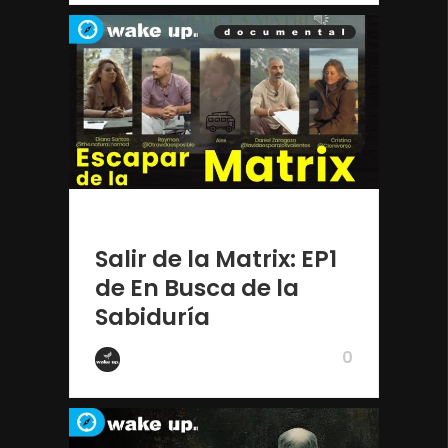
1 año ago
Salir de la Matrix: EP1
de En Busca de la
Sabiduría
0
De Wake Up