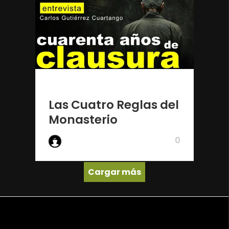
1 año ago
Las Cuatro Reglas del
Monasterio
0
De Wake Up
Cargar más