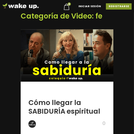
0
INICIAR SESIÓN
REGISTRARSE
Categoría de Video: fe
1 año ago
Cómo llegar la
SABIDURÍA espiritual
0
De Wake Up