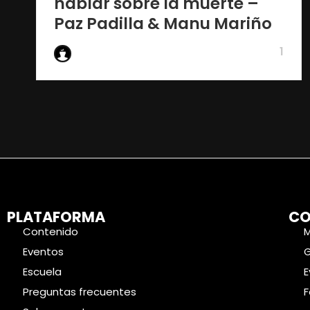
hablar sobre la muerte –
Paz Padilla & Manu Mariño
1
De Wake Up
PLATAFORMA
CO
Contenido
Eventos
Escuela
E
Preguntas frecuentes
F