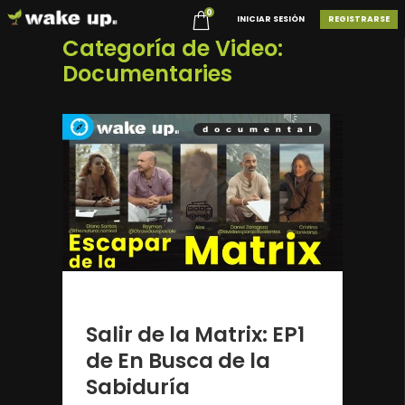
0
INICIAR SESIÓN
REGISTRARSE
Categoría de Video:
Documentaries
1 año ago
Salir de la Matrix: EP1
de En Busca de la
Sabiduría