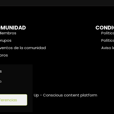
MUNIDAD
CONDI
Miembros
Políti
Grupos
Políti
ventos de la comunidad
Aviso 
oros
s
o.
©2024 Wake Up - Conscious content platform
ferencias