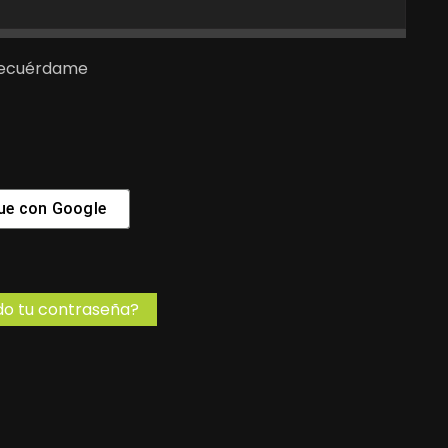
ecuérdame
ue con
Google
do tu contraseña?