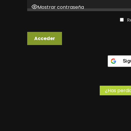
Mostrar contraseña
R
Sig
¿Has perdi