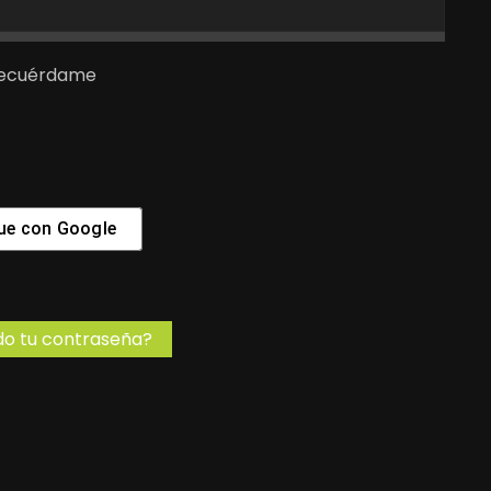
ecuérdame
ue con
Google
do tu contraseña?