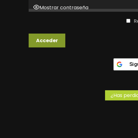
Mostrar contraseña
R
Sig
¿Has perdi