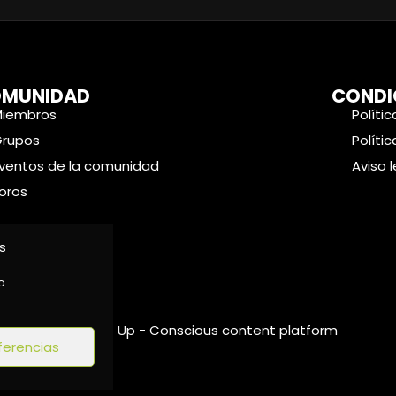
MUNIDAD
CONDI
Miembros
Políti
Grupos
Políti
ventos de la comunidad
Aviso 
oros
s
o.
©2024 Wake Up - Conscious content platform
ferencias