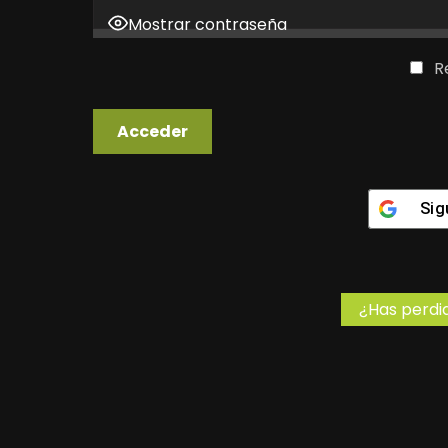
Mostrar contraseña
R
Sig
¿Has perdi