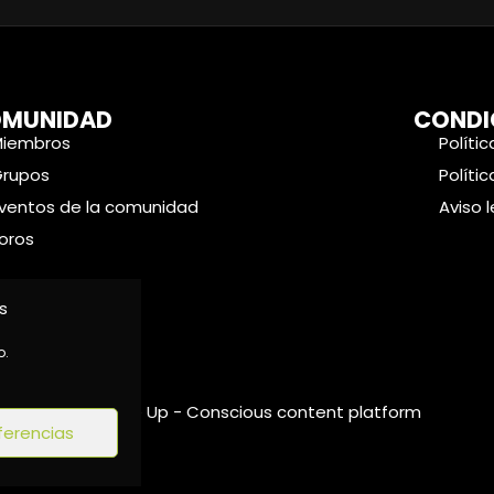
MUNIDAD
CONDI
Miembros
Políti
Grupos
Políti
ventos de la comunidad
Aviso 
oros
s
o.
©2024 Wake Up - Conscious content platform
ferencias