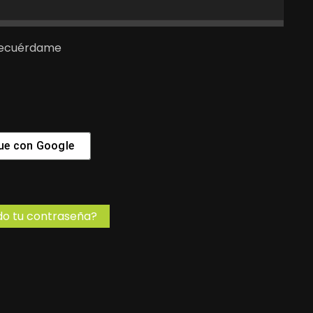
ecuérdame
ue con
Google
do tu contraseña?