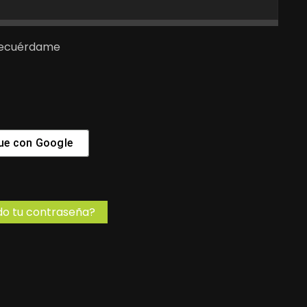
ecuérdame
ue con
Google
do tu contraseña?