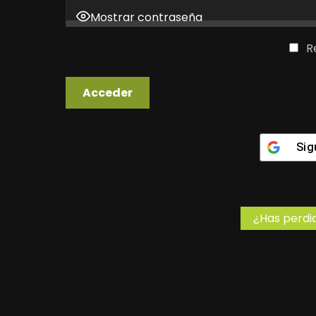
Mostrar contraseña
R
Sig
¿Has perdi