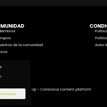
MUNIDAD
CONDI
Miembros
Políti
Grupos
Políti
ventos de la comunidad
Aviso 
oros
s
o.
©2024 Wake Up - Conscious content platform
ferencias